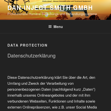
Skip
DAN-INJECT SMITH GMBH
to
Professionelle Humane Betäubungs und Behandlungssysteme
content
Menu
DATA PROTECTION
Datenschutzerklärung
Diese Datenschutzerklärung klärt Sie über die Art, den
Umfang und Zweck der Verarbeitung von
personenbezogenen Daten (nachfolgend kurz „Daten“)
innerhalb unseres Onlineangebotes und der mit ihm
verbundenen Webseiten, Funktionen und Inhalte sowie
externen Onlinepräsenzen, wie z.B. unser Social Media