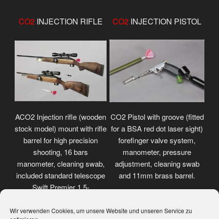
CO2
INJECTION RIFLE
CO2
INJECTION PISTOL
ACO2 Injection rifle (wooden
CO2 Pistol with groove (fitted
stock model) mount with rifle
for a BSA red dot laser sight)
barrel for high precision
forefinger valve system,
shooting, 16 bars
manometer, pressure
manometer, cleaning swab,
adjustment, cleaning swab
included standard telescope
and 11mm brass barrel.
Swift Premier 1.5-
4.5x32mm.
Wir verwenden Cookies, um unsere Website und unseren Service zu