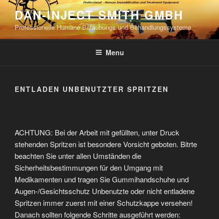
Skip
DAN-INJECT SMITH GMBH
to
Professionelle Humane Betäubungs und Behandlungssysteme
content
Menu
ENTLADEN UNBENUTZTER SPRITZEN
ACHTUNG: Bei der Arbeit mit gefüllten, unter Druck
stehenden Spritzen ist besondere Vorsicht geboten. Bitrte
beachten Sie unter allen Umständen die
Sicherheitsbestimmungen für den Umgang mit
Medikamenten und tragen Sie Gummihandschuhe und
Augen-/Gesichtsschutz Unbenutzte oder nicht entladene
Spritzen immer zuerst mit einer Schutzkappe versehen!
Danach sollten folgende Schritte ausgeführt werden: