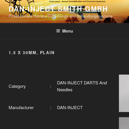
Skip
DAN-INJECT SMITH GMBH
to
Professionelle Humane Betäubungs und Behandlungssysteme
content
Menu
1.5 X 30MM, PLAIN
DAN-INJECT DARTS And
Category
:
Needles
Manufacturer
:
DAN-INJECT