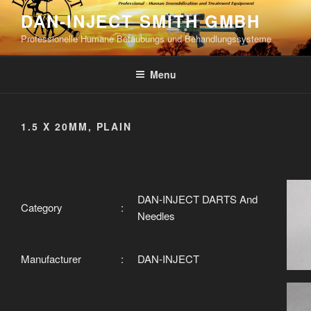
Skip
DAN-INJECT SMITH GMBH
to
Professionelle Humane Betäubungs und Behandlungssysteme
content
Menu
1.5 X 20MM, PLAIN
DAN-INJECT DARTS And
Category
:
Needles
Manufacturer
:
DAN-INJECT