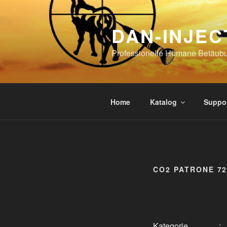
Skip
to
DAN-INJEC
content
Professionelle Humane Betäub
Home
Katalog
Suppo
CO2 PATRONE 7
Kategorie
: