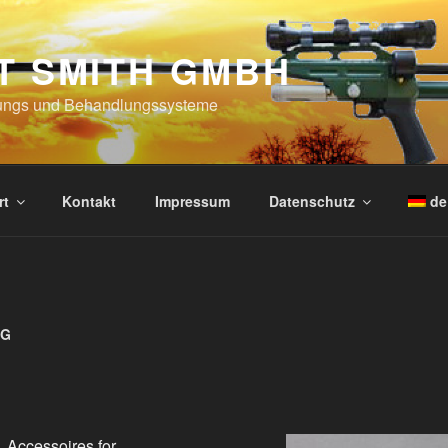
T SMITH GMBH
ungs und Behandlungssysteme
rt
Kontakt
Impressum
Datenschutz
de
2G
Accessoires for