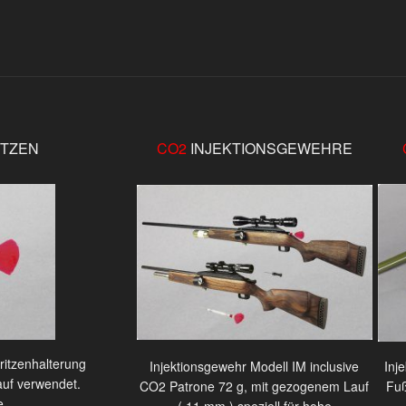
ITZEN
CO2
INJEKTIONSGEWEHRE
ritzenhalterung
Injektionsgewehr Modell IM inclusive
Inj
auf verwendet.
CO2 Patrone 72 g, mit gezogenem Lauf
Fuß
e.
( 11 mm ) speziell für hohe