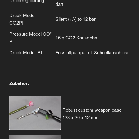
Druckregulierung:
dart
Druck Modell
Silent (+/-) to 12 bar
CO2PI:
Pressure Model CO²
16 g CO2 Kartusche
PI:
Druck Modell PI:
Fussluftpumpe mit Schnellanschluss
Zubehör:
Robust custom weapon case
133 x 30 x 12 cm