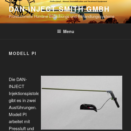
Skip
DAN-INJECT SMITH GMBH
to
Professionelle Humane Betäubungs und Behandlungssysteme
content
Menu
MODELL PI
Die DAN-
INJECT
Injektionspistole
gibt es in zwei
Ausführungen.
Modell PI
arbeitet mit
Pressluft und