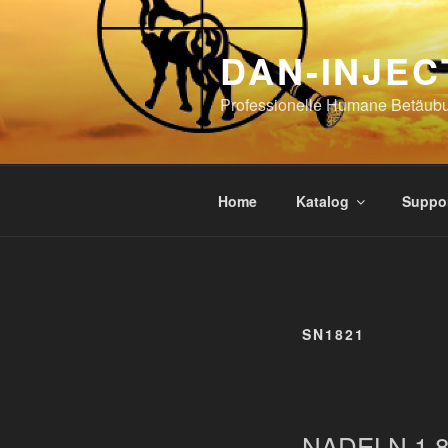
Skip
to
DAN-INJEC
content
Professionelle Humane Betäub
Home
Katalog
Suppo
SN1821
NADELN 1,8