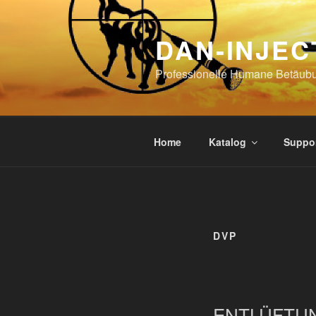
Skip
to
DAN-INJEC
content
Professionelle Humane Betäub
Home
Katalog
Suppo
DVP
ENTLÜFTU