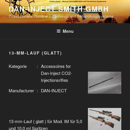
Skip
DAN-INJECT SMITH GMBH
to
Professionelle Humane Betäubungs und Behandlungssysteme
content
Menu
13-MM-LAUF (GLATT)
Kategorie
:
Accessoires for
Dan-Inject CO2-
Injectionsrifles
Manufacturer
:
DAN-INJECT
13-mm-Lauf ( glatt ) für Mod. IM für 5,0
und 10,0 ml Spritzen