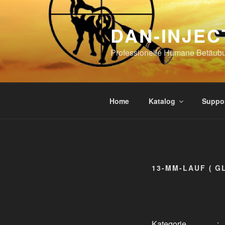
Skip
to
DAN-INJEC
content
Professionelle Humane Betäub
Home
Katalog
Suppo
13-MM-LAUF ( G
Kategorie
: