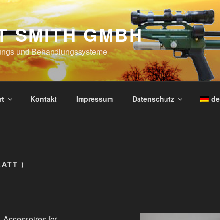
T SMITH GMBH
ungs und Behandlungssysteme
rt
Kontakt
Impressum
Datenschutz
de
LATT )
Accessoires for