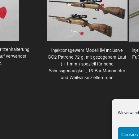
ritzenhalterung
Injektionsgewehr Modell IM inclusive
Inj
auf verwendet.
CO2 Patrone 72 g, mit gezogenem Lauf
Fuß
e.
( 11 mm ) speziell für hohe
Schussgenauigkeit, 16-Bar-Manometer
und Weitwinkelzielfernrohr.
Wir verwend
Cookies 