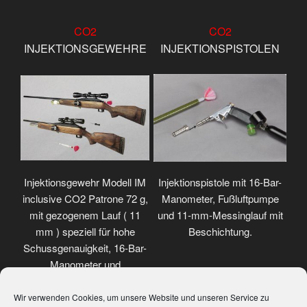
CO2
CO2
INJEKTIONSGEWEHRE
INJEKTIONSPISTOLEN
Injektionsgewehr Modell IM
Injektionspistole mit 16-Bar-
inclusive CO2 Patrone 72 g,
Manometer, Fußluftpumpe
mit gezogenem Lauf ( 11
und 11-mm-Messinglauf mit
mm ) speziell für hohe
Beschichtung.
Schussgenauigkeit, 16-Bar-
Manometer und
Weitwinkelzielfernrohr.
Wir verwenden Cookies, um unsere Website und unseren Service zu