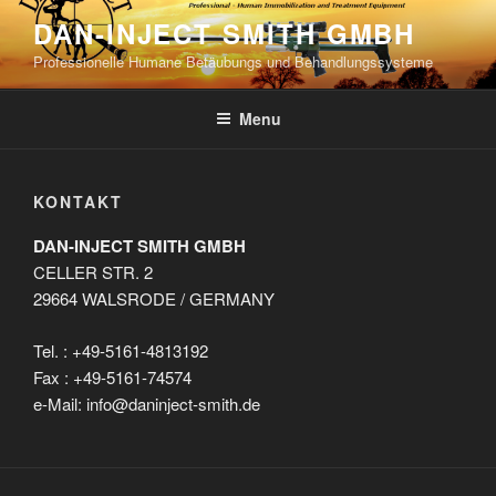
Skip
DAN-INJECT SMITH GMBH
to
Professionelle Humane Betäubungs und Behandlungssysteme
content
Menu
KONTAKT
DAN-INJECT SMITH GMBH
CELLER STR. 2
29664 WALSRODE / GERMANY
Tel. : +49-5161-4813192
Fax : +49-5161-74574
e-Mail: info@daninject-smith.de