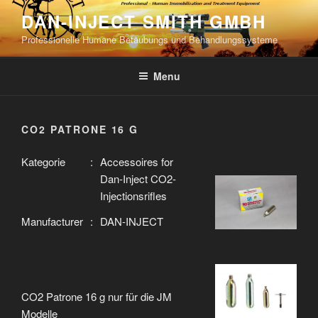
Skip
DAN-INJECT SMITH GMBH
to
Professionelle Humane Betäubungs und Behandlungssysteme
content
Menu
CO2 PATRONE 16 G
Kategorie
:
Accessoires for
Dan-Inject CO2-
Injectionsrifles
Manufacturer
:
DAN-INJECT
CO2 Patrone 16 g nur für die JM
Modelle