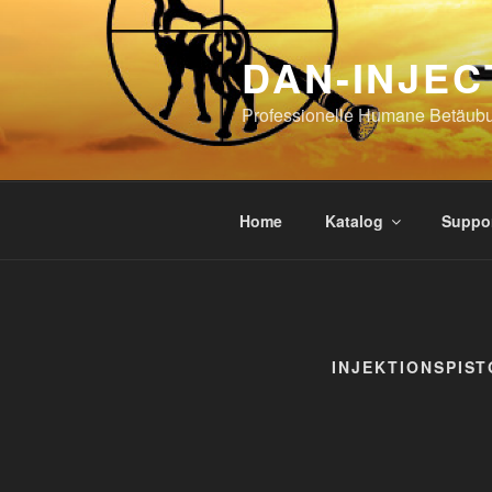
Skip
to
DAN-INJEC
content
Professionelle Humane Betäub
Home
Katalog
Suppo
INJEKTIONSPIS