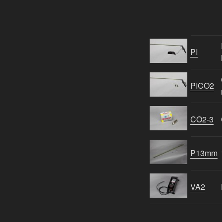
PI
PICO2
CO2-3
P13mm
VA2