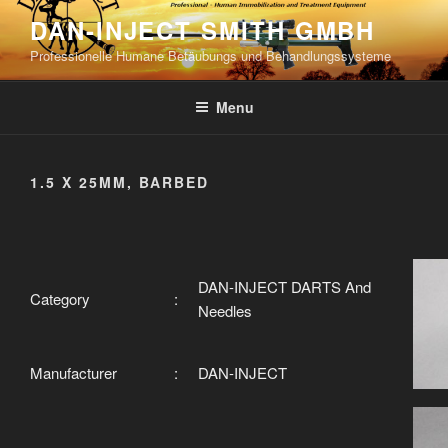
Skip
DAN-INJECT SMITH GMBH
to
Professionelle Humane Betäubungs und Behandlungssysteme
content
Menu
1.5 X 25MM, BARBED
DAN-INJECT DARTS And
Category
:
Needles
Manufacturer
:
DAN-INJECT